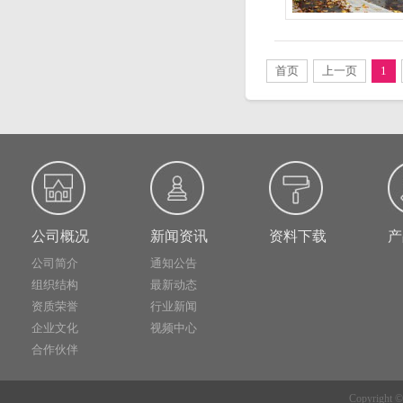
首页
上一页
1
公司概况
新闻资讯
资料下载
产
公司简介
通知公告
组织结构
最新动态
资质荣誉
行业新闻
企业文化
视频中心
合作伙伴
Copyrig