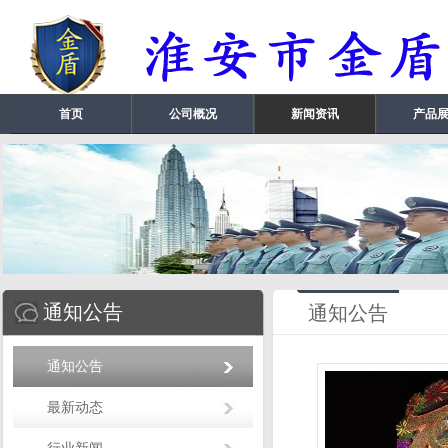
首页
公司概况
新闻资讯
产品
通知公告
通知公告
通知公告
最新动态